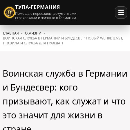
ТУПА-ГЕРМАНИЯ
☰
Помощь с переездом, документами,
страховками и жизнью в Германии
ГЛАВНАЯ
О ЖИЗНИ
ВОИНСКАЯ СЛУЖБА В ГЕРМАНИИ И БУНДЕСВЕР: НОВЫЙ WEHRDIENST,
ПРАВИЛА И СЛУЖБА ДЛЯ ГРАЖДАН
Воинская служба в Германии
и Бундесвер: кого
призывают, как служат и что
это значит для жизни в
стране