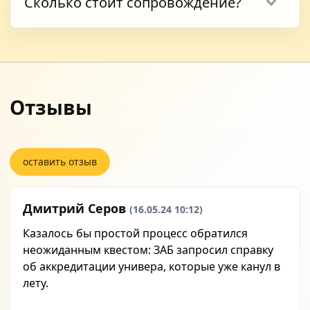
Сколько стоит сопровождение?
подготовить заявление, не допустить
основания.
ошибок в данных диплома, заранее увидеть
Актуальная стоимость услуги указана в
риски и помочь с запросами, если
начале формы заявки. Пошлина ZAB
ведомству понадобятся уточнения.
оплачивается отдельно.
Отзывы
оставить отзыв
Дмитрий Серов
(16.05.24 10:12)
Казалось бы простой процесс обратился
неожиданным квестом: ЗАБ запросил справку
об аккредитации универа, которые уже канул в
лету.