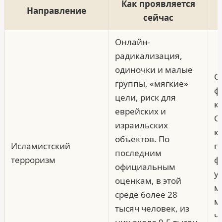
Как проявляется
Направление
сейчас
Онлайн-
радикализация,
одиночки и малые
G
группы, «мягкие»
ф
цели, риск для
к
еврейских и
G
израильских
к
объектов. По
Исламистский
п
последним
терроризм
ф
официальным
у
оценкам, в этой
м
среде более 28
м
тысяч человек, из
ч