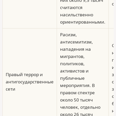
них около 9,5 тысяч
о
считаются
насильственно
ориентированными.
Расизм,
антисемитизм,
G
нападения на
н
мигрантов,
г
политиков,
и
активистов и
Правый террор и
з
публичные
антигосударственные
о
мероприятия. В
сети
з
правом спектре
о
около 50 тысяч
б
человек, отдельно
н
около 26 тысяч