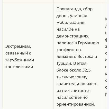
Пропаганда, сбор
денег, уличная
М
мобилизация,
д
насилие на
с
демонстрациях,
ф
перенос в Германию
Экстремизм,
з
конфликтов
связанный с
о
Ближнего Востока и
зарубежными
о
Турции. В этом
конфликтами
о
блоке около 32,5
м
тысяч человек,
о
значительная часть
с
из них считается
р
насильственно
ориентированной.