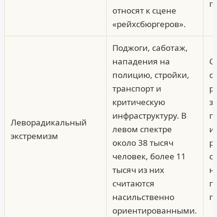
г
относят к сцене
«рейхсбюргеров».
Поджоги, саботаж,
нападения на
G
полицию, стройки,
о
транспорт и
р
критическую
з
инфраструктуру. В
г
Леворадикальный
левом спектре
и
экстремизм
около 38 тысяч
р
человек, более 11
с
тысяч из них
н
считаются
п
насильственно
п
ориентированными.