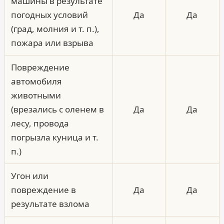
машины в результате
погодных условий
Да
Да
(град, молния и т. п.),
пожара или взрыва
Повреждение
автомобиля
животными
(врезались с оленем в
Да
Да
лесу, провода
погрызла куница и т.
п.)
Угон или
повреждение в
Да
Да
результате взлома