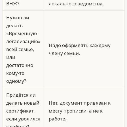
ВНЖ?
локального ведомства.
Нужно ли
делать
«Временную
легализацию»
Надо оформлять каждому
всей семье,
члену семьи.
или
достаточно
кому-то
одному?
Придётся ли
делать новый
Нет, документ привязан к
сертификат,
месту прописки, а не к
если уволился
работе.
с работы?