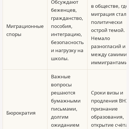
Обсуждают
в обществе, где
беженцев,
миграция стал
гражданство,
политически
Миграционные
пособия,
острой темой.
споры
интеграцию,
Немало
безопасность
разногласий и
и нагрузку на
между самими
школы.
иммигрантами
Важные
вопросы
решаются
Сроки визы и
бумажными
продления ВНЖ
письмами,
признание
Бюрократия
долгим
образования,
ожиданием
открытие счёта