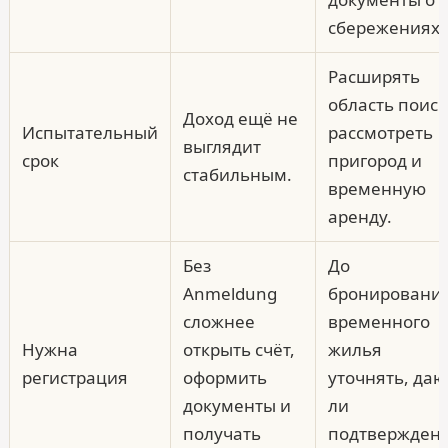
сбережениях.
Расширять
область поиск
Доход ещё не
Испытательный
рассмотреть
выглядит
срок
пригород и
стабильным.
временную
аренду.
Без
До
Anmeldung
бронировани
сложнее
временного
Нужна
открыть счёт,
жилья
регистрация
оформить
уточнять, даю
документы и
ли
получать
подтвержден