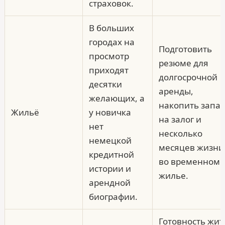
страховок.
В больших
городах на
Подготовить
просмотр
резюме для
приходят
долгосрочной
десятки
аренды,
желающих, а
накопить запас
Жильё
у новичка
на залог и
нет
несколько
немецкой
месяцев жизни
кредитной
во временном
истории и
жилье.
арендной
биографии.
Готовность жит