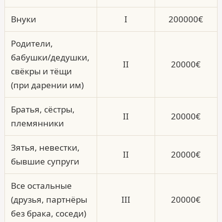
Внуки
I
200000€
Родители,
бабушки/дедушки,
II
20000€
свёкры и тёщи
(при дарении им)
Братья, сёстры,
II
20000€
племянники
Зятья, невестки,
II
20000€
бывшие супруги
Все остальные
(друзья, партнёры
III
20000€
без брака, соседи)