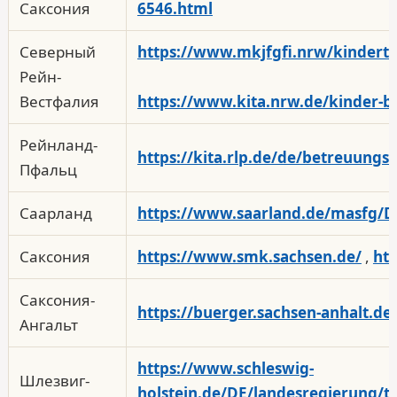
Саксония
6546.html
Северный
https://www.mkjfgfi.nrw/kindert
Рейн-
Вестфалия
https://www.kita.nrw.de/kinder-be
Рейнланд-
https://kita.rlp.de/de/betreuungs
Пфальц
Саарланд
https://www.saarland.de/masfg
Саксония
https://www.smk.sachsen.de/
,
htt
Саксония-
https://buerger.sachsen-anhalt.de
Ангальт
https://www.schleswig-
Шлезвиг-
holstein.de/DE/landesregierung/t