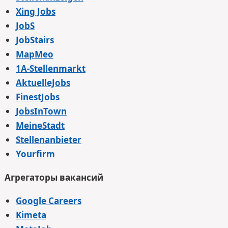
Xing Jobs
JobS
JobStairs
MapMeo
1A-Stellenmarkt
AktuelleJobs
FinestJobs
JobsInTown
MeineStadt
Stellenanbieter
Yourfirm
Агрегаторы вакансий
Google Careers
Kimeta