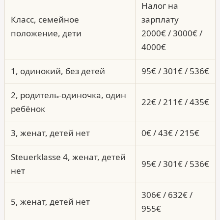
Налог на
Класс, семейное
зарплату
положение, дети
2000€ / 3000€ /
4000€
1, одинокий, без детей
95€ / 301€ / 536€
2, родитель-одиночка, один
22€ / 211€ / 435€
ребёнок
3, женат, детей нет
0€ / 43€ / 215€
Steuerklasse 4, женат, детей
95€ / 301€ / 536€
нет
306€ / 632€ /
5, женат, детей нет
955€