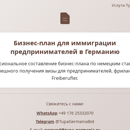
Услуги Т
Бизнес-план для иммиграции
предпринимателей в Германию
иональное составление бизнес-плана по немецким ст
пешного получения визы для предпринимателей, фрила
Freiberufler.
Свяжитесь с нами:
WhatsApp
+49 176 25332070
Telegram
@TupaGermaniaBot
E-mail:
perevod@tupa-germania.ru