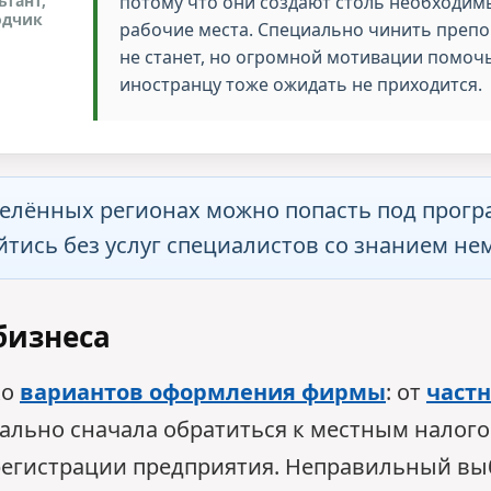
ьтант,
потому что они создают столь необходим
одчик
рабочие места. Специально чинить препо
не станет, но огромной мотивации помоч
иностранцу тоже ожидать не приходится.
делённых регионах можно попасть под прогр
ойтись без услуг специалистов со знанием не
бизнеса
ко
вариантов оформления фирмы
: от
част
ально сначала обратиться к местным налог
егистрации предприятия. Неправильный вы