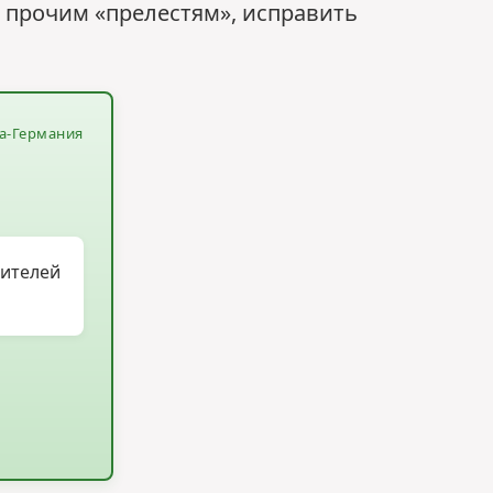
 прочим «прелестям», исправить
па-Германия
дителей