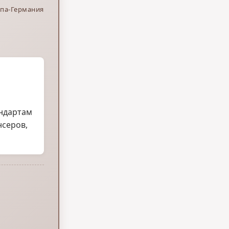
упа-Германия
андартам
нсеров,