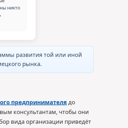
ые
ны никто
ь
аммы развития той или иной
мецкого рынка.
ного предпринимателя
до
овым консультантам, чтобы они
бор вида организации приведёт