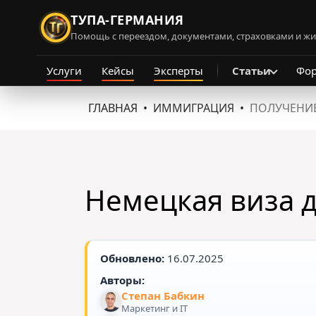
ТУПА-ГЕРМАНИЯ
Помощь с переездом, документами, страховками и ж
Услуги
Кейсы
Эксперты
Статьи
Фо
ГЛАВНАЯ
ИММИГРАЦИЯ
ПОЛУЧЕНИЕ
Немецкая виза д
Обновлено:
16.07.2025
Авторы:
Степан Бабкин
Маркетинг и IT